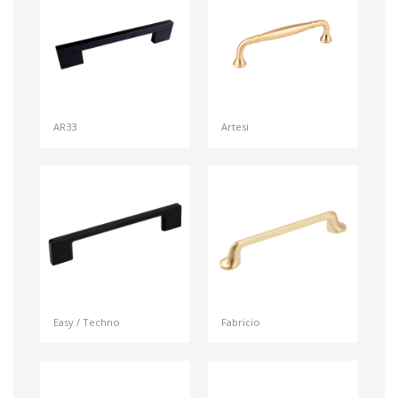
AR33
Artesi
Easy / Techno
Fabricio