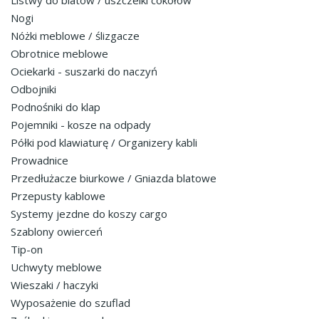
Listwy do blatów / uszczelki cokołów
Nogi
Nóżki meblowe / ślizgacze
Obrotnice meblowe
Ociekarki - suszarki do naczyń
Odbojniki
Podnośniki do klap
Pojemniki - kosze na odpady
Półki pod klawiaturę / Organizery kabli
Prowadnice
Przedłużacze biurkowe / Gniazda blatowe
Przepusty kablowe
Systemy jezdne do koszy cargo
Szablony owierceń
Tip-on
Uchwyty meblowe
Wieszaki / haczyki
Wyposażenie do szuflad