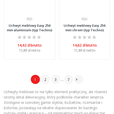
REJS
REJS
Uchwyt meblowy Easy 256
Uchwyt meblowy Easy 256
mm aluminium (typ Techno)
mm chrom (typ Techno)
14,62 zł brutto
14,62 zł brutto
11,89 zł netto
11,89 zł netto
1
2
3
…
7

Uchwyty meblowe to nie tylko element praktyczny, ale również
istotny detal dekoracyjny, który podkreśla charakter wnętrza.
Dostępne w szerokiej gamie stylów, kształtów, rozmiarów i
kolorów, pozwalają na idealne dopasowanie do każdego
rodzaju mebli i aranżacji – od minimalistycznych po klasyczne.