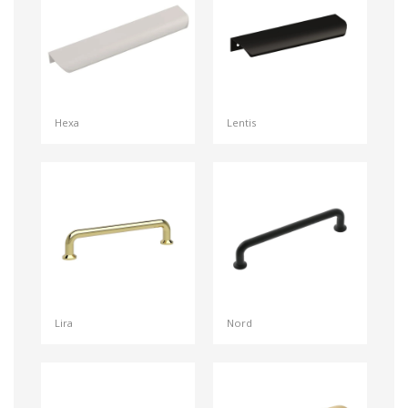
Hexa
Lentis
Lira
Nord