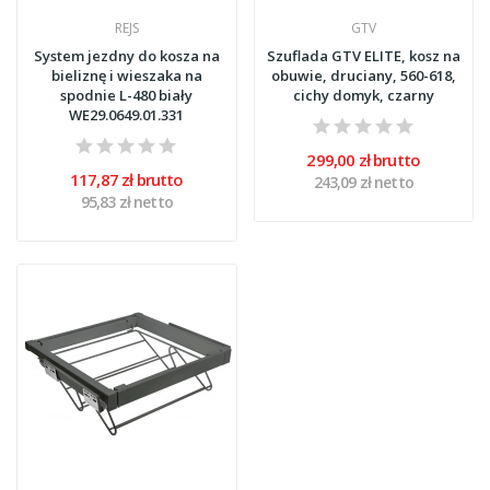
REJS
GTV
System jezdny do kosza na
Szuflada GTV ELITE, kosz na
bieliznę i wieszaka na
obuwie, druciany, 560-618,
spodnie L-480 biały
cichy domyk, czarny
WE29.0649.01.331
299,00 zł brutto
117,87 zł brutto
243,09 zł netto
95,83 zł netto