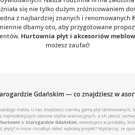
óżniała się nie tylko dużym zróżnicowaniem do
jedna z najbardziej znanych i renomowanych
iennie dbamy oto, aby przygotowane propozy
ientów.
Hurtownia płyt i akcesoriów meblo
możesz zaufać!
arogardzie Gdańskim — co znajdziesz w aso
 każdego mebla. U nas znajdziesz szeroką gamę płyt laminowanych,
z najmodniejszych obecnie stylów aranżacyjnych, a ich jakość zach
j
hurtowni
w
Starogardzie Gdańskim
, inwestujesz w produkty, któ
bądź płyty? A może chciałbyś okleić wybrany projekt? Wystarczy, że 