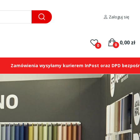
Zaloguj się
0,00 zł
0
0
ówienia wysyłamy kurierem InPost oraz DPD bezpośrednio na