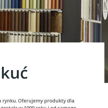
okuć
 rynku. Oferujemy produkty dla
 została w 1999 roku i od samego