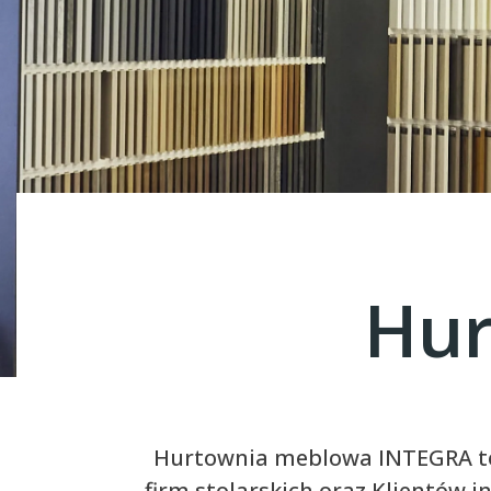
Hur
Hurtownia meblowa INTEGRA to 
firm stolarskich oraz Klientów 