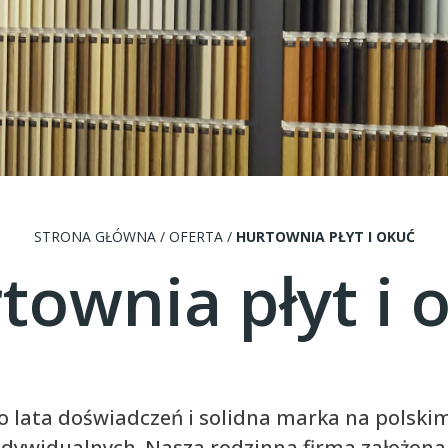
STRONA GŁÓWNA
/
OFERTA
/
HURTOWNIA PŁYT I OKUĆ
townia płyt i 
lata doświadczeń i solidna marka na polskim
indywidualnych. Nasza rodzinna firma założona