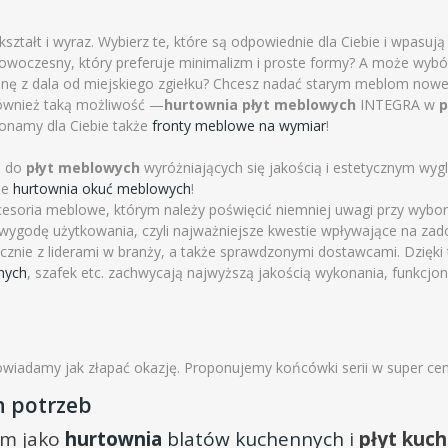
ztałt i wyraz. Wybierz te, które są odpowiednie dla Ciebie i wpasują
nowoczesny, który preferuje minimalizm i proste formy? A może wybó
inę z dala od miejskiego zgiełku? Chcesz nadać starym meblom nowe
również taką możliwość —
hurtownia płyt meblowych
INTEGRA w
onamy dla Ciebie także
fronty meblowe na wymiar
!
o do
płyt meblowych
wyróżniających się jakością i estetycznym wyg
że
hurtownia okuć meblowych
!
esoria meblowe, którym należy poświęcić niemniej uwagi przy wybor
wygodę użytkowania, czyli najważniejsze kwestie wpływające na zad
cznie z liderami w branży, a także sprawdzonymi dostawcami. Dzię
nych
, szafek etc. zachwycają najwyższą jakością wykonania, funkcjo
owiadamy jak złapać okazję. Proponujemy końcówki serii w super ce
h potrzeb
im jako
hurtownia
blatów kuchennych
i
płyt kuc