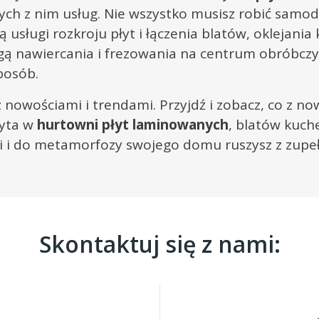
ych z nim usług. Nie wszystko musisz robić samo
ą usługi rozkroju płyt i łączenia blatów, oklejan
ugą nawiercania i frezowania na centrum obróbcz
posób.
z nowościami i trendami. Przyjdź i zobacz, co z 
zyta w
hurtowni płyt laminowanych
, blatów kuc
ji i do metamorfozy swojego domu ruszysz z zupe
Skontaktuj się z nami: