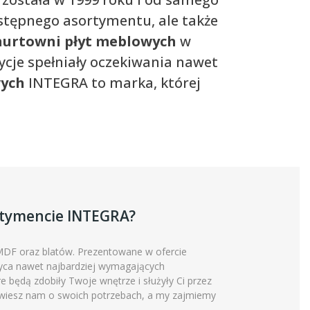
stępnego asortymentu, ale także
hurtowni płyt meblowych
w
cje spełniały oczekiwania nawet
wych
INTEGRA to marka, której
rtymencie INTEGRA?
 MDF oraz blatów. Prezentowane w ofercie
wyca nawet najbardziej wymagających
re będą zdobiły Twoje wnętrze i służyły Ci przez
opowiesz nam o swoich potrzebach, a my zajmiemy