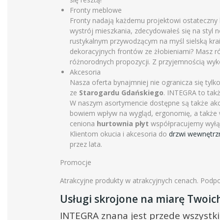
Fronty meblowe
Fronty nadają każdemu projektowi ostateczny ks
wystrój mieszkania, zdecydowałeś się na styl 
rustykalnym przywodzącym na myśl sielską kra
dekoracyjnych frontów ze żłobieniami? Masz 
różnorodnych propozycji. Z przyjemnością wyk
Akcesoria
Nasza oferta bynajmniej nie ogranicza się tylk
ze
Starogardu Gdańskiego
. INTEGRA to tak
W naszym asortymencie dostępne są także akc
bowiem wpływ na wygląd, ergonomię, a także 
ceniona
hurtownia płyt
współpracujemy wyłą
Klientom okucia i akcesoria do
drzwi wewnętrz
przez lata.
Promocje
Atrakcyjne produkty w atrakcyjnych cenach. Podp
Usługi skrojone na miarę Twoic
INTEGRA znana jest przede wszystk