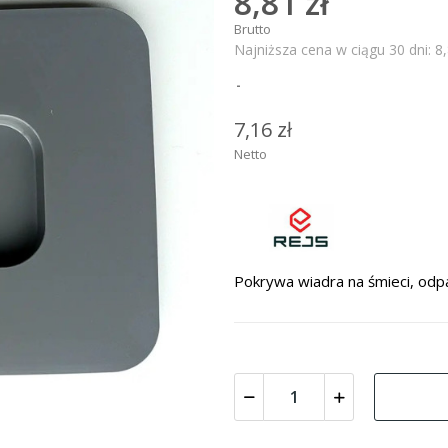
8,81 zł
Brutto
Najniższa cena w ciągu 30 dni:
8,
7,16 zł
Netto
Pokrywa wiadra na śmieci, odpa