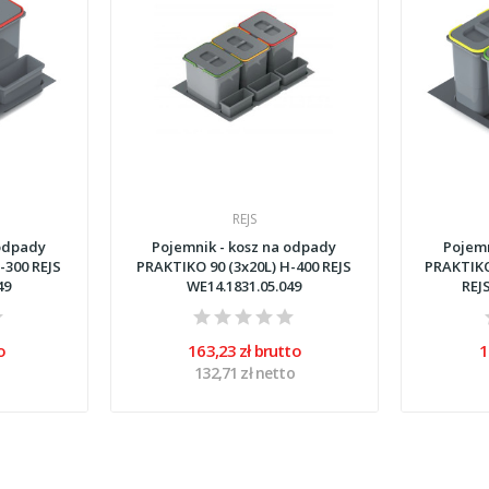
REJS
 odpady
Pojemnik - kosz na odpady
Pojemn
-300 REJS
PRAKTIKO 90 (3x20L) H-400 REJS
PRAKTIKO
49
WE14.1831.05.049
REJ
o
163,23 zł brutto
1
132,71 zł netto