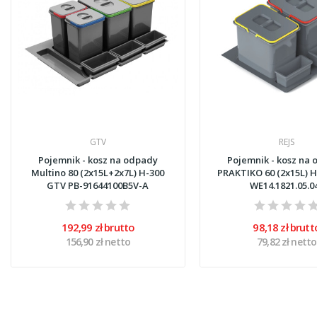
GTV
REJS
Pojemnik - kosz na odpady
Pojemnik - kosz na
Multino 80 (2x15L+2x7L) H-300
PRAKTIKO 60 (2x15L) H
GTV PB-91644100B5V-A
WE14.1821.05.0
192,99 zł brutto
98,18 zł brutt
156,90 zł netto
79,82 zł netto