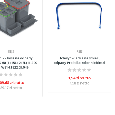
REJS
REJS
ik - kosz na odpady
Uchwyt wiadra na śmieci,
 60 (1x15L+2x7L) H-300
odpady Praktiko kolor niebieski
S WE14.1822.05.049
1,94 zł brutto
09,68 zł brutto
1,58 zł netto
89,17 zł netto