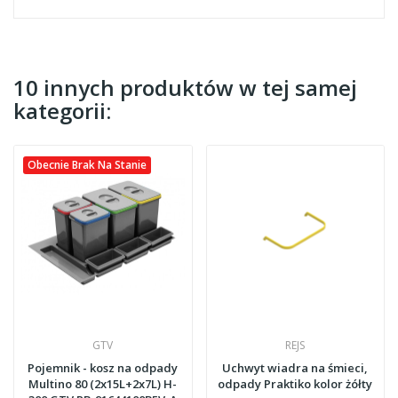
10 innych produktów w tej samej
kategorii:
Obecnie Brak Na Stanie
GTV
REJS
Pojemnik - kosz na odpady
Uchwyt wiadra na śmieci,
Multino 80 (2x15L+2x7L) H-
odpady Praktiko kolor żółty