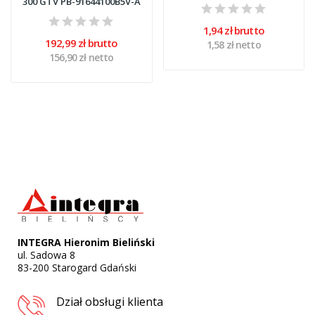
300 GTV PB-91644100B5V-A
1,94 zł brutto
192,99 zł brutto
1,58 zł netto
156,90 zł netto
INTEGRA Hieronim Bieliński
ul. Sadowa 8
83-200 Starogard Gdański
Dział obsługi klienta