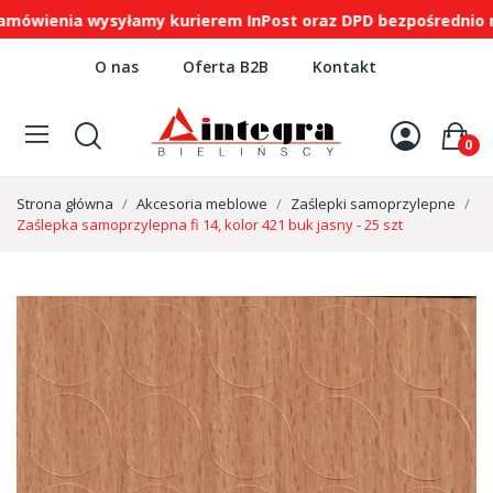
enia wysyłamy kurierem InPost oraz DPD bezpośrednio na w
O nas
Oferta B2B
Kontakt
0
Strona główna
Akcesoria meblowe
Zaślepki samoprzylepne
Zaślepka samoprzylepna fi 14, kolor 421 buk jasny - 25 szt