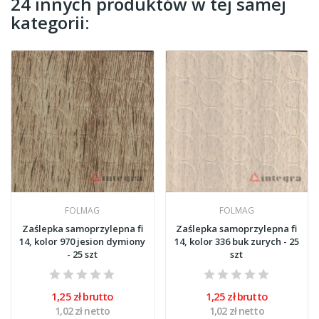
24 innych produktów w tej samej
kategorii:
FOLMAG
FOLMAG
Zaślepka samoprzylepna fi
Zaślepka samoprzylepna fi
14, kolor 970 jesion dymiony
14, kolor 336 buk zurych - 25
- 25 szt
szt
1,25 zł brutto
1,25 zł brutto
1,02 zł netto
1,02 zł netto