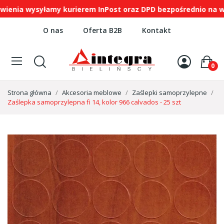
a wysyłamy kurierem InPost oraz DPD bezpośrednio na wskaz
O nas
Oferta B2B
Kontakt
0
Strona główna
Akcesoria meblowe
Zaślepki samoprzylepne
Zaślepka samoprzylepna fi 14, kolor 966 calvados - 25 szt