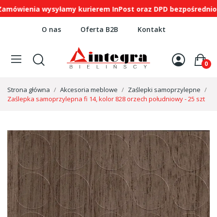
ienia wysyłamy kurierem InPost oraz DPD bezpośrednio na 
O nas
Oferta B2B
Kontakt
0
Strona główna
Akcesoria meblowe
Zaślepki samoprzylepne
Zaślepka samoprzylepna fi 14, kolor 828 orzech południowy - 25 szt