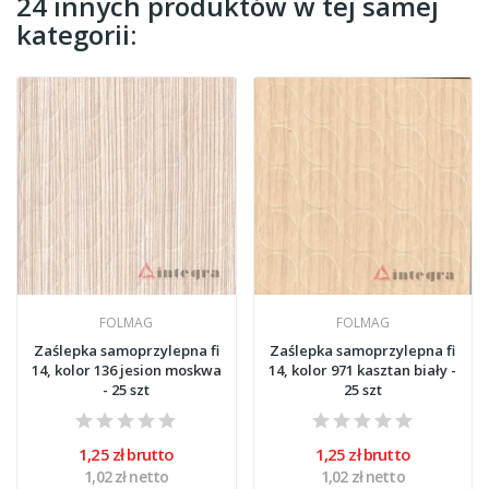
24 innych produktów w tej samej
kategorii:
FOLMAG
FOLMAG
Zaślepka samoprzylepna fi
Zaślepka samoprzylepna fi
14, kolor 136 jesion moskwa
14, kolor 971 kasztan biały -
- 25 szt
25 szt
1,25 zł brutto
1,25 zł brutto
1,02 zł netto
1,02 zł netto