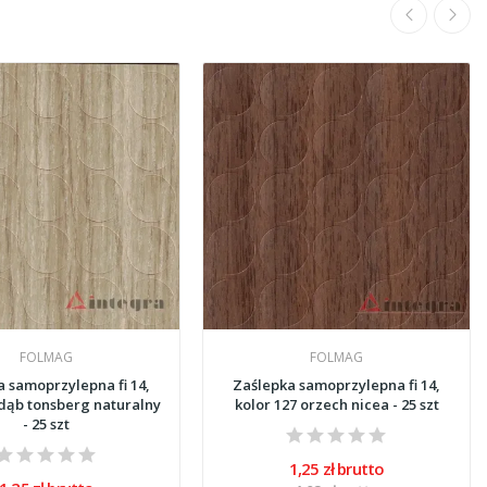
FOLMAG
FOLMAG
 samoprzylepna fi 14,
Zaślepka samoprzylepna fi 14,
 dąb tonsberg naturalny
kolor 127 orzech nicea - 25 szt
- 25 szt
1,25 zł brutto