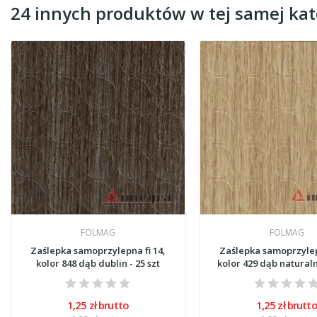
24 innych produktów w tej samej kate
FOLMAG
FOLMAG
Zaślepka samoprzylepna fi 14,
Zaślepka samoprzylepn
kolor 848 dąb dublin - 25 szt
1,25 zł brutto
1,25 zł brutt