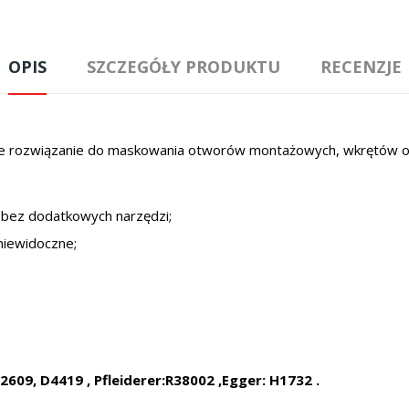
OPIS
SZCZEGÓŁY PRODUKTU
RECENZJE
zne rozwiązanie do maskowania otworów montażowych, wkrętów or
 bez dodatkowych narzędzi;
niewidoczne;
609, D4419 , Pfleiderer:R38002 ,Egger: H1732 .