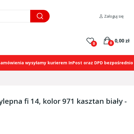
Zaloguj się
0,00 zł
0
0
 wysyłamy kurierem InPost oraz DPD bezpośrednio na wskaz
epna fi 14, kolor 971 kasztan biały -