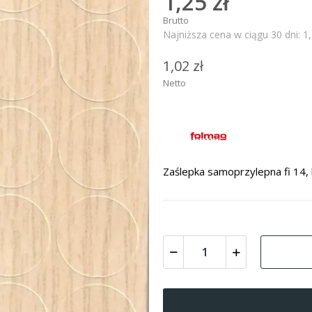
1,25 zł
Brutto
Najniższa cena w ciągu 30 dni:
1,
1,02 zł
Netto
Zaślepka samoprzylepna fi 14, 