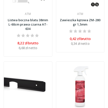
ATM
ATM
Listwa boczna blatu 38mm
Zawieszka kątowa ZM-280
L-60cm prawa czarna AT-
gr 1,5mm
634
0,42 zł brutto
8,22 zł brutto
0,34 zł netto
6,68 zł netto