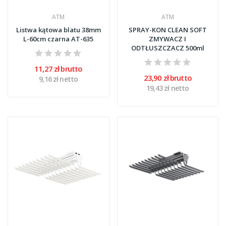
ATM
ATM
Listwa kątowa blatu 38mm
SPRAY-KON CLEAN SOFT
L-60cm czarna AT-635
ZMYWACZ I
ODTŁUSZCZACZ 500ml
11,27 zł brutto
23,90 zł brutto
9,16 zł netto
19,43 zł netto