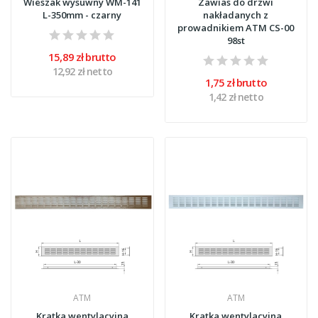
Wieszak wysuwny WM-141
Zawias do drzwi
L-350mm - czarny
nakładanych z
prowadnikiem ATM CS-00
98st
15,89 zł brutto
12,92 zł netto
1,75 zł brutto
1,42 zł netto
ATM
ATM
Kratka wentylacyjna
Kratka wentylacyjna