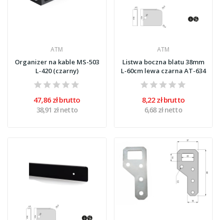
ATM
ATM
Organizer na kable MS-503
Listwa boczna blatu 38mm
L-420 (czarny)
L-60cm lewa czarna AT-634
47,86 zł brutto
8,22 zł brutto
38,91 zł netto
6,68 zł netto