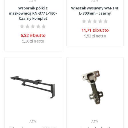
ATM
ATM
Wspornik półki z
Wieszak wysuwny WM-141
maskownicą KN-377 L-180 -
L-300mm - czarny
Czarny komplet
11,71 zł brutto
6,52 zł brutto
9,52 zł netto
5,30 zł netto
ATM
ATM