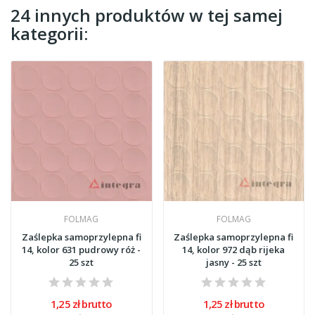
24 innych produktów w tej samej
kategorii:
FOLMAG
FOLMAG
Zaślepka samoprzylepna fi
Zaślepka samoprzylepna fi
14, kolor 631 pudrowy róż -
14, kolor 972 dąb rijeka
25 szt
jasny - 25 szt
1,25 zł brutto
1,25 zł brutto