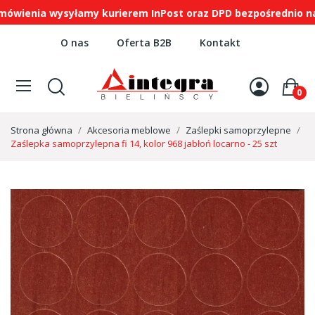
enia wysyłamy kurierem InPost oraz DPD bezpośrednio na ws
O nas
Oferta B2B
Kontakt
0
Strona główna
Akcesoria meblowe
Zaślepki samoprzylepne
Zaślepka samoprzylepna fi 14, kolor 968 jabłoń locarno - 25 szt