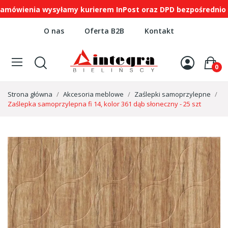
wienia wysyłamy kurierem InPost oraz DPD bezpośrednio na 
O nas
Oferta B2B
Kontakt
0
Strona główna
Akcesoria meblowe
Zaślepki samoprzylepne
Zaślepka samoprzylepna fi 14, kolor 361 dąb słoneczny - 25 szt