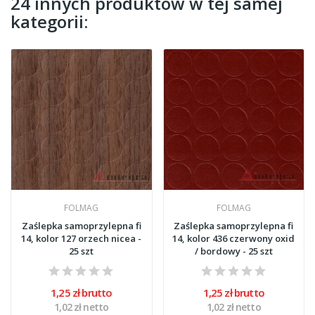
24 innych produktów w tej samej
kategorii:
FOLMAG
FOLMAG
Zaślepka samoprzylepna fi
Zaślepka samoprzylepna fi
14, kolor 127 orzech nicea -
14, kolor 436 czerwony oxid
25 szt
/ bordowy - 25 szt
1,25 zł brutto
1,25 zł brutto
1,02 zł netto
1,02 zł netto